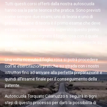
Tutti questi corsi offerti dalla nostra autoscuola
hanno sia la parte teorica che pratica. Sono previsti
come sempre due esami, uno di teoria e uno di
pratica, l’esame di teoria è il primo esame che deve
essere superato, una volta superato questo primo
esame verrà consegnato il foglio rosa con il quale
sarà possibile esercitarsi alla guida direttamente su
strada.
Una volta ricevuto il foglio rosa si potrà procedere
con le esercitazioni pratiche su strada con i nostri
istruttori fino ad arrivare alla perfetta preparazione e
quindi all’esame finale per il conseguimento della
patente.
Autoscuola Torquato Cilianuzzo ti seguirà in ogni
step di questo processo per darti la possibilità di