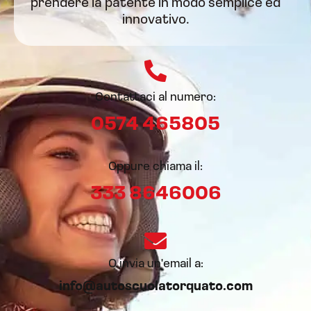
prendere la patente in modo semplice ed
innovativo.
Contattaci al numero:
0574 465805​
Oppure chiama il:
333 8646006
O invia un'email a:
info@autoscuolatorquato.com