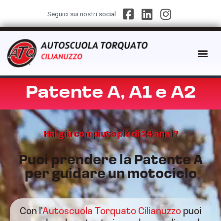
Seguici sui nostri social:
Patente A, A1 e A2
Hai già compiuto più di 24 anni?
Puoi prendere la Patente A
per guidare un motociclo
Con l'
Autoscuola Torquato Cilianuzzo
puoi