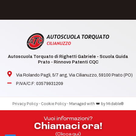
Autoscuola Torquato di Righetti Gabriele - Scuola Guida
Prato - Rinnovo Patenti CQC
Via Rolando Pagli, 5/7 ang, Via Cilianuzzo, 59100 Prato (PO)
P.IVA/C.F: 03579931209
-
-
Privacy Policy
Cookie Policy
Managed with 👑 by Midable®
Vuoi informazioni?
Chiamaci ora!
(Clicca qui)