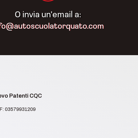
O invia un'email a:
nfo@autoscuolatorquato.com
novo Patenti CQC
.F: 03579931209