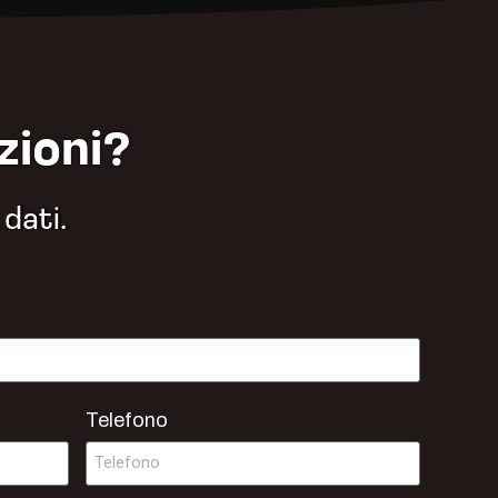
zioni?
 dati.
Telefono