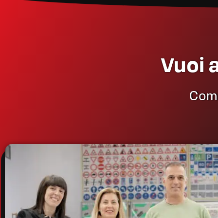
Vuoi 
Compi