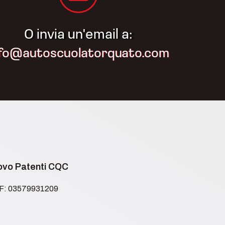
O invia un'email a:
nfo@autoscuolatorquato.com
novo Patenti CQC
.F: 03579931209