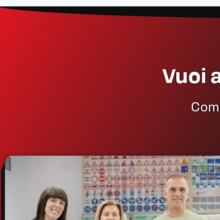
Vuoi 
Compi