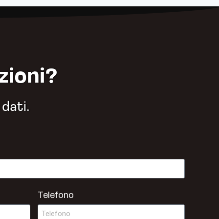
zioni?
 dati.
Telefono