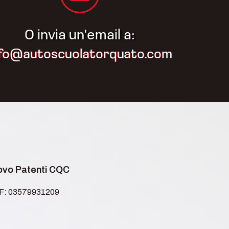
O invia un'email a:
nfo@autoscuolatorquato.com
novo Patenti CQC
.F: 03579931209