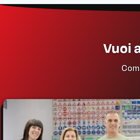
Vuoi 
Compi