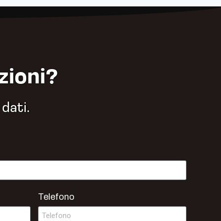
zioni?
 dati.
Telefono