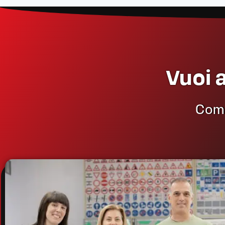
Vuoi 
Compi