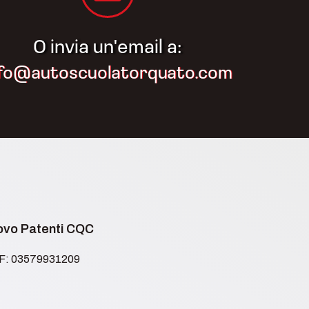
O invia un'email a:
nfo@autoscuolatorquato.com
novo Patenti CQC
.F: 03579931209