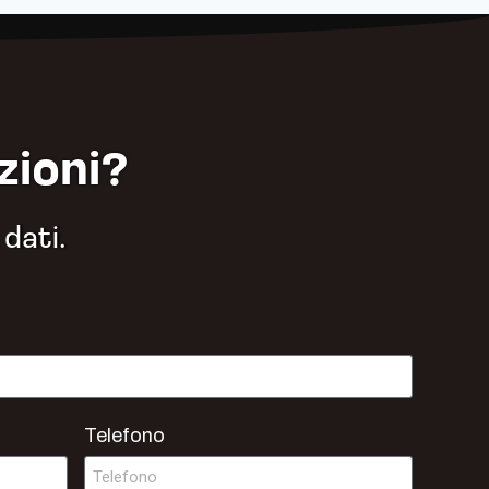
zioni?
 dati.
Telefono