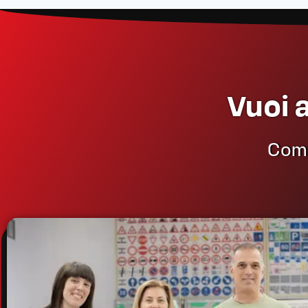
Vuoi 
Compi