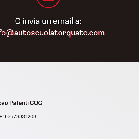
O invia un'email a:
nfo@autoscuolatorquato.com
novo Patenti CQC
.F: 03579931209