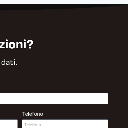
zioni?
 dati.
Telefono